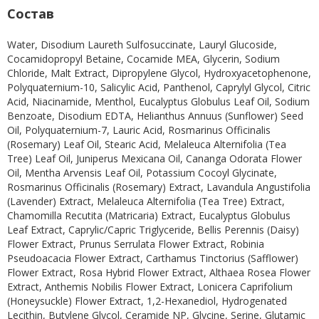
Состав
Water, Disodium Laureth Sulfosuccinate, Lauryl Glucoside,
Cocamidopropyl Betaine, Cocamide MEA, Glycerin, Sodium
Chloride, Malt Extract, Dipropylene Glycol, Hydroxyacetophenone,
Polyquaternium-10, Salicylic Acid, Panthenol, Caprylyl Glycol, Citric
Acid, Niacinamide, Menthol, Eucalyptus Globulus Leaf Oil, Sodium
Benzoate, Disodium EDTA, Helianthus Annuus (Sunflower) Seed
Oil, Polyquaternium-7, Lauric Acid, Rosmarinus Officinalis
(Rosemary) Leaf Oil, Stearic Acid, Melaleuca Alternifolia (Tea
Tree) Leaf Oil, Juniperus Mexicana Oil, Cananga Odorata Flower
Oil, Mentha Arvensis Leaf Oil, Potassium Cocoyl Glycinate,
Rosmarinus Officinalis (Rosemary) Extract, Lavandula Angustifolia
(Lavender) Extract, Melaleuca Alternifolia (Tea Tree) Extract,
Chamomilla Recutita (Matricaria) Extract, Eucalyptus Globulus
Leaf Extract, Caprylic/Capric Triglyceride, Bellis Perennis (Daisy)
Flower Extract, Prunus Serrulata Flower Extract, Robinia
Pseudoacacia Flower Extract, Carthamus Tinctorius (Safflower)
Flower Extract, Rosa Hybrid Flower Extract, Althaea Rosea Flower
Extract, Anthemis Nobilis Flower Extract, Lonicera Caprifolium
(Honeysuckle) Flower Extract, 1,2-Hexanediol, Hydrogenated
Lecithin, Butylene Glycol, Ceramide NP, Glycine, Serine, Glutamic