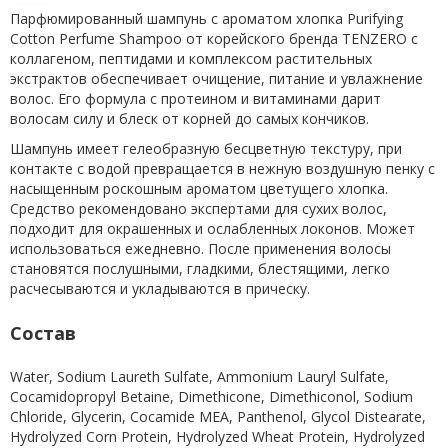
Парфюмированный шампунь с ароматом хлопка Purifying
Cotton Perfume Shampoo от корейского бренда TENZERO с
коллагеном, пептидами и комплексом растительных
экстрактов обеспечивает очищение, питание и увлажнение
волос. Его формула с протеином и витаминами дарит
волосам силу и блеск от корней до самых кончиков.
Шампунь имеет гелеобразную бесцветную текстуру, при
контакте с водой превращается в нежную воздушную пенку с
насыщенным роскошным ароматом цветущего хлопка.
Средство рекомендовано экспертами для сухих волос,
подходит для окрашенных и ослабленных локонов. Может
использоваться ежедневно. После применения волосы
становятся послушными, гладкими, блестящими, легко
расчесываются и укладываются в прическу.
Состав
Water, Sodium Laureth Sulfate, Ammonium Lauryl Sulfate,
Cocamidopropyl Betaine, Dimethicone, Dimethiconol, Sodium
Chloride, Glycerin, Cocamide MEA, Panthenol, Glycol Distearate,
Hydrolyzed Corn Protein, Hydrolyzed Wheat Protein, Hydrolyzed