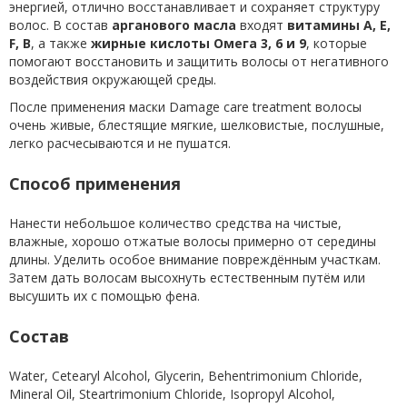
энергией, отлично восстанавливает и сохраняет структуру
волос. В состав
арганового масла
входят
витамины А, Е,
F, В
, а также
жирные кислоты Омега 3, 6 и 9
, которые
помогают восстановить и защитить волосы от негативного
воздействия окружающей среды.
После применения маски Damage care treatment волосы
очень живые, блестящие мягкие, шелковистые, послушные,
легко расчесываются и не пушатся.
Способ применения
Нанести небольшое количество средства на чистые,
влажные, хорошо отжатые волосы примерно от середины
длины. Уделить особое внимание повреждённым участкам.
Затем дать волосам высохнуть естественным путём или
высушить их с помощью фена.
Состав
Water, Cetearyl Alcohol, Glycerin, Behentrimonium Chloride,
Mineral Oil, Steartrimonium Chloride, Isopropyl Alcohol,