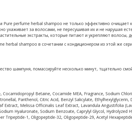
Pure perfume herbal shampoo не только эффективно очищает ко
но ухаживает за волосами, не пересушивая их и не нарушая ест
растительные экстракты, которые питают и укрепляют волосы, 
me herbal shampoo в сочетании с кондиционером из этой же сер
ество шампуня, помассируйте несколько минут, тщательно смой
te, Cocamidopropyl Betaine, Cocamide MEA, Fragrance, Sodium Chlori
onellal, Panthenol, Citric Acid, Benzyl Salicylate, Ethylhexylglyceri
f Extract, Melissa Officinalis Leaf Extract, Lavandula Angustifolia (L
 Sodium Hyaluronate, Sodium Benzoate, Caprylyl Glycol, Hydrolyzed H
r Tripeptide-1, Oligopeptide-32, Oligopeptide-29, Acetyl Hexapeptide