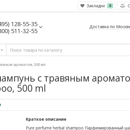
Закладки
С
0
495) 128-55-35
Доставка по Москв
800) 511-32-55
вяным ароматом, 500 мл
мпунь с травяным ароматом
oo, 500 ml
9
Краткое описание
Pure perfume herbal shampoo Парфюмированный ша