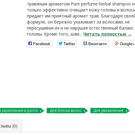
травяным ароматом Pure perfume herbal shampoo н
только эффективно очищает кожу головы и волосы
придает им приятный аромат трав. Благодаря свое
формуле, он бережно ухаживает за волосами, не
пересушивая их и не нарушая естественный баланс
головы. Кроме того, шам...
Читать полностью →
Facebook
Twitter
Вконтакте
Google+
 укрепления и роста
Для блеска волос
Для увлажнения
ывы (0)