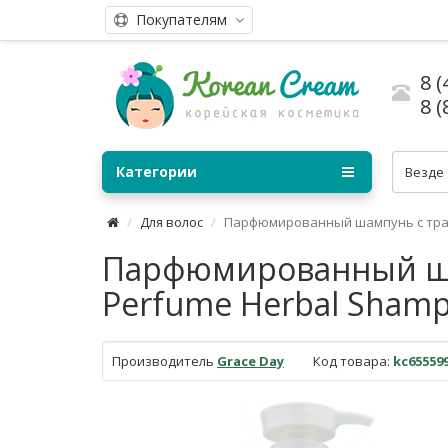
Покупателям
8 (
8 (
Категории
Везде
Для волос
Парфюмированный шампунь с тра
Парфюмированный ша
Perfume Herbal Shamp
Производитель
Grace Day
Код товара:
kc65559