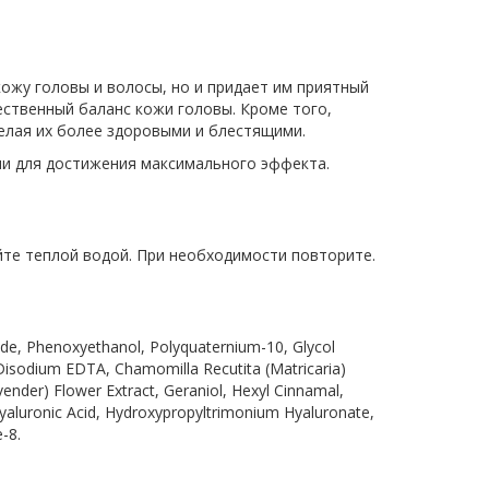
жу головы и волосы, но и придает им приятный
ественный баланс кожи головы. Кроме того,
делая их более здоровыми и блестящими.
ии для достижения максимального эффекта.
те теплой водой. При необходимости повторите.
de, Phenoxyethanol, Polyquaternium-10, Glycol
n, Disodium EDTA, Chamomilla Recutita (Matricaria)
avender) Flower Extract, Geraniol, Hexyl Cinnamal,
yaluronic Acid, Hydroxypropyltrimonium Hyaluronate,
-8.