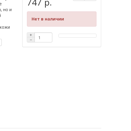
747 р.
е
, но и
й
Нет в наличии
 кожи
+
−