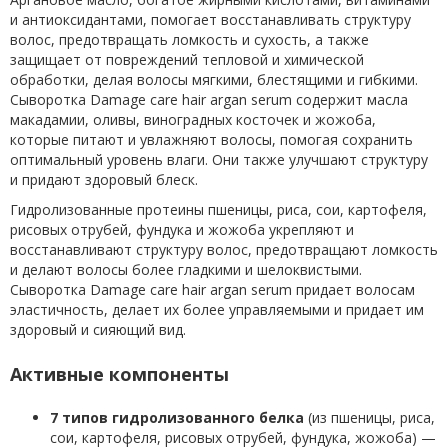
и антиоксидантами, помогает восстанавливать структуру
волос, предотвращать ломкость и сухость, а также
защищает от повреждений тепловой и химической
обработки, делая волосы мягкими, блестящими и гибкими.
Сыворотка Damage care hair argan serum содержит масла
макадамии, оливы, виноградных косточек и жожоба,
которые питают и увлажняют волосы, помогая сохранить
оптимальный уровень влаги. Они также улучшают структуру
и придают здоровый блеск.
Гидролизованные протеины пшеницы, риса, сои, картофеля,
рисовых отрубей, фундука и жожоба укрепляют и
восстанавливают структуру волос, предотвращают ломкость
и делают волосы более гладкими и шелоквистыми.
Сыворотка Damage care hair argan serum придает волосам
эластичность, делает их более управляемыми и придает им
здоровый и сияющий вид.
Активные компоненты
7 типов гидролизованного белка
(из пшеницы, риса,
сои, картофеля, рисовых отрубей, фундука, жожоба) —