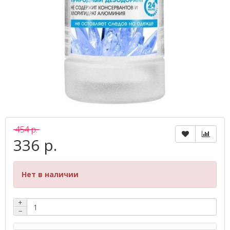
454 р.
336 р.
Нет в наличии
+
−