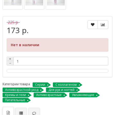
225 р.
173 р.
Нет в наличии
+
−
Категории товара
Серии
С коллагеном
Антивозрастной уход
Для рук и ногтей
Кремы и гели
Антивозрастные
Увлажняющие
Питательные