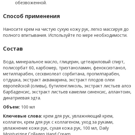
обезвоженной.
Способ применения
Наносите крем на чистую сухую кожу рук, легко массируя до
полного впитывания. Используйте по мере необходимости.
Состав
Вода, минеральное масло, глицерин, цетеариловый спирт,
полисорбат 60, карбомер, триэтаноламин, феноксиэтанол,
метилпарабен, сесквиолеат сорбитана, пропилпарабен,
отдушка, экстракт аквамарина, экстракт плодов олеи
европейской (оливы), бутиленгликоль, экстракт листьев алоэ
барбаденсис, экстракт листьев камелии синенсис, аллантоин,
динатриевая эдта.
Объем:
100 мл
Ключевые слова:
крем для рук, увлажняющий крем,
коллаген, крем для рук с коллагеном, уход за руками,
увлажнение кожи рук, сухая кожа рук, 100 мл, Daily
Moisturizing Collagen Hand Cream.