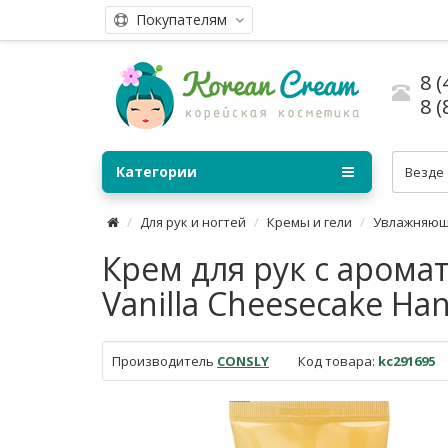
Покупателям
8 (
8 (
Категории
Везде
Для рук и ногтей
Кремы и гели
Увлажняю
Крем для рук с арома
Vanilla Cheesecake Ha
Производитель
CONSLY
Код товара:
kc291695