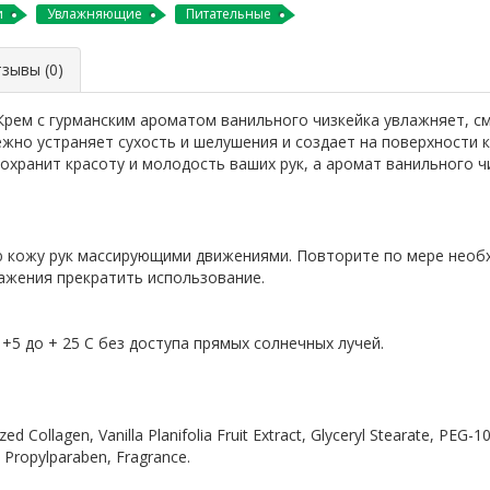
и
Увлажняющие
Питательные
ывы (0)
Крем с гурманским ароматом ванильного чизкейка увлажняет, см
жно устраняет сухость и шелушения и создает на поверхности
охранит красоту и молодость ваших рук, а аромат ванильного ч
ю кожу рук массирующими движениями. Повторите по мере необ
ражения прекратить использование.
+5 до + 25 С без доступа прямых солнечных лучей.
yzed Collagen, Vanilla Planifolia Fruit Extract, Glyceryl Stearate, PEG
 Propylparaben, Fragrance.