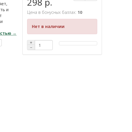
298 р.
яет,
ть и
Цена в бонусных баллах:
10
т
жи
Нет в наличии
остью →
+
−