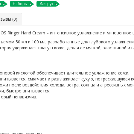
и
Наборы
Для рук
ывы (0)
 SOS Ringer Hand Cream – интенсивное увлажнение и мгновенное 
бъемом 50 мл и 100 мл, разработанные для глубокого увлажнени
орая удерживает влагу в коже, делая ее мягкой, эластичной и г
роновой кислотой обеспечивает длительное увлажнение кожи.
питывается, смягчает и разглаживает сухую, потрескавшуюся к
ожи после воздействия холода, ветра, солнца и агрессивных мо
ки, быстро впитывается.
орый ненавязчив.
лод, ветер, солнце).