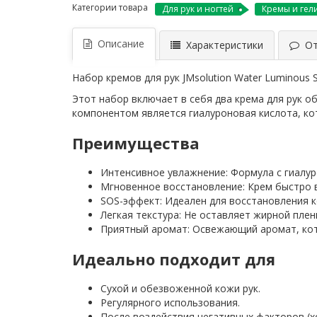
Категории товара
Для рук и ногтей
Кремы и гел
Описание
Характеристики
Отз
Набор кремов для рук JMsolution Water Luminous
Этот набор включает в себя два крема для рук о
компонентом является гиалуроновая кислота, кот
Преимущества
Интенсивное увлажнение: Формула с гиалу
Мгновенное восстановление: Крем быстро в
SOS-эффект: Идеален для восстановления к
Легкая текстура: Не оставляет жирной плен
Приятный аромат: Освежающий аромат, кот
Идеально подходит для
Сухой и обезвоженной кожи рук.
Регулярного использования.
После воздействия негативных факторов (хо