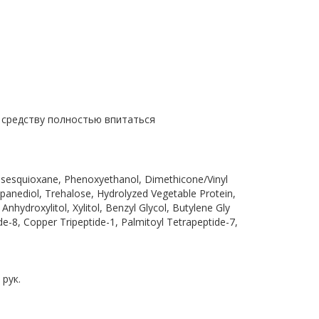
 средству полностью впитаться
ilsesquioxane, Phenoxyethanol, Dimethicone/Vinyl
anediol, Trehalose, Hydrolyzed Vegetable Protein,
hydroxylitol, Xylitol, Benzyl Glycol, Butylene Gly
e-8, Copper Tripeptide-1, Palmitoyl Tetrapeptide-7,
 рук.