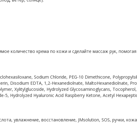
мое количество крема по кожи и сделайте массаж рук, помогая
yclohexasiloxane, Sodium Chloride, PEG-10 Dimethicone, Polypropyls
erin, Disodium EDTA, 1,2-Hexanediolnate, MaltoHexanediolnate, Prop
mer, Xylitylglucoside, Hydrolyzed Glycosaminoglycans, Tocopherol, An
ide-5, Hydrolyzed Hyaluronic Acid Raspberry Ketone, Acetyl Hexapeptid
слота, увлажнение, восстановление, JMsolution, SOS, ручки, кожа