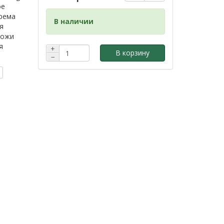
ое
крема
В наличии
я
кожи
я
+
В корзину
−