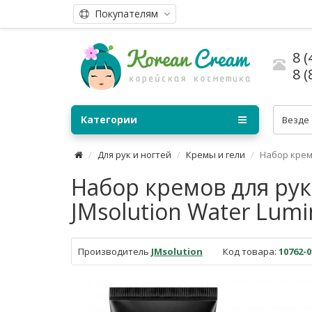
Покупателям
8 (
8 (
Категории
Везде
Для рук и ногтей
Кремы и гели
Набор крем
Набор кремов для рук
JMsolution Water Lumi
Производитель
JMsolution
Код товара:
10762-0