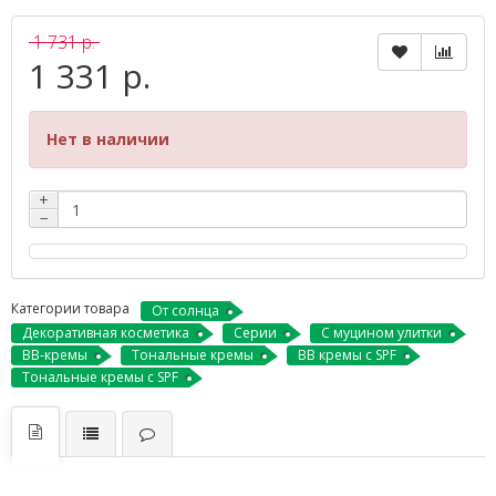
1 731 р.
1 331 р.
Нет в наличии
+
−
Категории товара
От солнца
Декоративная косметика
Серии
С муцином улитки
BB-кремы
Тональные кремы
BB кремы с SPF
Тональные кремы с SPF