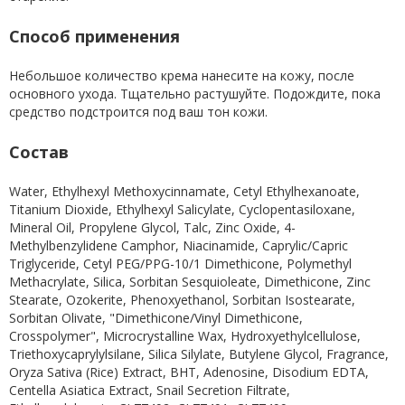
Способ применения
Небольшое количество крема нанесите на кожу, после
основного ухода. Тщательно растушуйте. Подождите, пока
средство подстроится под ваш тон кожи.
Состав
Water, Ethylhexyl Methoxycinnamate, Cetyl Ethylhexanoate,
Titanium Dioxide, Ethylhexyl Salicylate, Cyclopentasiloxane,
Mineral Oil, Propylene Glycol, Talc, Zinc Oxide, 4-
Methylbenzylidene Camphor, Niacinamide, Caprylic/Capric
Triglyceride, Cetyl PEG/PPG-10/1 Dimethicone, Polymethyl
Methacrylate, Silica, Sorbitan Sesquioleate, Dimethicone, Zinc
Stearate, Ozokerite, Phenoxyethanol, Sorbitan Isostearate,
Sorbitan Olivate, "Dimethicone/Vinyl Dimethicone,
Crosspolymer", Microcrystalline Wax, Hydroxyethylcellulose,
Triethoxycaprylylsilane, Silica Silylate, Butylene Glycol, Fragrance,
Oryza Sativa (Rice) Extract, BHT, Adenosine, Disodium EDTA,
Centella Asiatica Extract, Snail Secretion Filtrate,