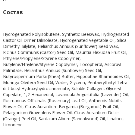
Состав
Hydrogenated Polyisobutene, Synthetic Beeswax, Hydrogenated
Castor Oil Dimer Dilinoleate, Hydrogenated Vegetable Oil, Silica
Dimethyl Silylate, Helianthus Annuus (Sunflower) Seed Wax,
Ricinus Communis (Castor) Seed Oil, Mauritia Flexuosa Fruit Oil,
Ethylene/Propylene/Styrene Copolymer,
Butylene/Ethylene/Styrene Copolymer, Tocopherol, Ascorbyl
Palmitate, Helianthus Annuus (Sunflower) Seed Oil,
Butyrospermum Parkii (Shea) Butter, Hippophae Rhamnoides Oil,
Moringa Oleifera Seed Oil, Water, Glycerin, Pentaerythrityl Tetra-
di-t-butyl Hydroxyhydrocinnamate, Soluble Collagen, Glyceryl
Caprylate, 1,2-Hexanediol, Lavandula Angustifolia (Lavender) Oil,
Rosmarinus Officinalis (Rosemary) Leaf Oil, Anthemis Nobilis
Flower Oil, Citrus Aurantium Bergamia (Bergamot) Fruit Oil,
Pelargonium Graveolens Flower Oil, Citrus Aurantium Dulcis
(Orange) Peel Oil, Santalum Album (Sandalwood) Oil, Linalool,
Limonene.