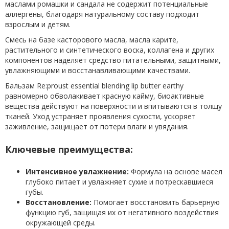
маслами ромашки и сандала не содержит потенциальные
аллергены, благодаря натуральному составу подходит
взрослым и детям.
Смесь на базе касторового масла, масла карите,
растительного и синтетического воска, коллагена и других
компонентов наделяет средство питательными, защитными,
увлажняющими и восстанавливающими качествами.
Бальзам Re:proust essential blending lip butter earthy
равномерно обволакивает красную кайму, биоактивные
вещества действуют на поверхности и впитываются в толщу
тканей. Уход устраняет проявления сухости, ускоряет
заживление, защищает от потери влаги и увядания.
Ключевые преимущества:
Интенсивное увлажнение:
Формула на основе масел
глубоко питает и увлажняет сухие и потрескавшиеся
губы.
Восстановление:
Помогает восстановить барьерную
функцию губ, защищая их от негативного воздействия
окружающей среды.