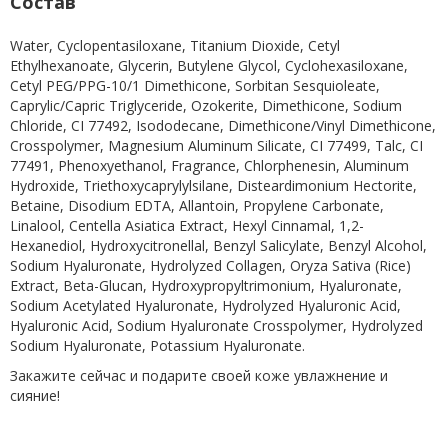
Состав
Water, Cyclopentasiloxane, Titanium Dioxide, Cetyl
Ethylhexanoate, Glycerin, Butylene Glycol, Cyclohexasiloxane,
Cetyl PEG/PPG-10/1 Dimethicone, Sorbitan Sesquioleate,
Caprylic/Capric Triglyceride, Ozokerite, Dimethicone, Sodium
Chloride, CI 77492, Isododecane, Dimethicone/Vinyl Dimethicone,
Crosspolymer, Magnesium Aluminum Silicate, CI 77499, Talc, CI
77491, Phenoxyethanol, Fragrance, Chlorphenesin, Aluminum
Hydroxide, Triethoxycaprylylsilane, Disteardimonium Hectorite,
Betaine, Disodium EDTA, Allantoin, Propylene Carbonate,
Linalool, Centella Asiatica Extract, Hexyl Cinnamal, 1,2-
Hexanediol, Hydroxycitronellal, Benzyl Salicylate, Benzyl Alcohol,
Sodium Hyaluronate, Hydrolyzed Collagen, Oryza Sativa (Rice)
Extract, Beta-Glucan, Hydroxypropyltrimonium, Hyaluronate,
Sodium Acetylated Hyaluronate, Hydrolyzed Hyaluronic Acid,
Hyaluronic Acid, Sodium Hyaluronate Crosspolymer, Hydrolyzed
Sodium Hyaluronate, Potassium Hyaluronate.
Закажите сейчас и подарите своей коже увлажнение и
сияние!