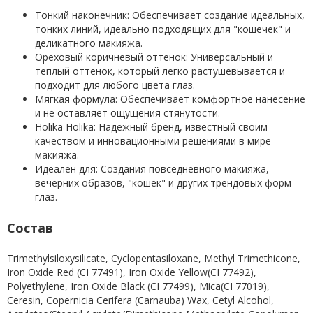
Тонкий наконечник: Обеспечивает создание идеальных,
тонких линий, идеально подходящих для "кошечек" и
деликатного макияжа.
Ореховый коричневый оттенок: Универсальный и
теплый оттенок, который легко растушевывается и
подходит для любого цвета глаз.
Мягкая формула: Обеспечивает комфортное нанесение
и не оставляет ощущения стянутости.
Holika Holika: Надежный бренд, известный своим
качеством и инновационными решениями в мире
макияжа.
Идеален для: Создания повседневного макияжа,
вечерних образов, "кошек" и других трендовых форм
глаз.
Состав
Trimethylsiloxysilicate, Cyclopentasiloxane, Methyl Trimethicone,
Iron Oxide Red (CI 77491), Iron Oxide Yellow(CI 77492),
Polyethylene, Iron Oxide Black (CI 77499), Mica(CI 77019),
Ceresin, Copernicia Cerifera (Carnauba) Wax, Cetyl Alcohol,