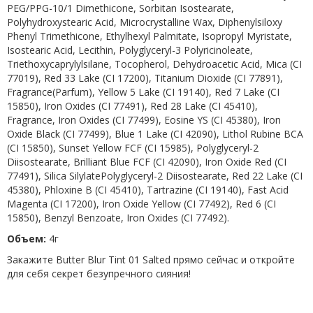
PEG/PPG-10/1 Dimethicone, Sorbitan Isostearate,
Polyhydroxystearic Acid, Microcrystalline Wax, Diphenylsiloxy
Phenyl Trimethicone, Ethylhexyl Palmitate, Isopropyl Myristate,
Isostearic Acid, Lecithin, Polyglyceryl-3 Polyricinoleate,
Triethoxycaprylylsilane, Tocopherol, Dehydroacetic Acid, Mica (CI
77019), Red 33 Lake (CI 17200), Titanium Dioxide (CI 77891),
Fragrance(Parfum), Yellow 5 Lake (CI 19140), Red 7 Lake (CI
15850), Iron Oxides (CI 77491), Red 28 Lake (CI 45410),
Fragrance, Iron Oxides (CI 77499), Eosine YS (CI 45380), Iron
Oxide Black (CI 77499), Blue 1 Lake (CI 42090), Lithol Rubine BCA
(CI 15850), Sunset Yellow FCF (CI 15985), Polyglyceryl-2
Diisostearate, Brilliant Blue FCF (CI 42090), Iron Oxide Red (CI
77491), Silica SilylatePolyglyceryl-2 Diisostearate, Red 22 Lake (CI
45380), Phloxine B (CI 45410), Tartrazine (CI 19140), Fast Acid
Magenta (CI 17200), Iron Oxide Yellow (CI 77492), Red 6 (CI
15850), Benzyl Benzoate, Iron Oxides (CI 77492).
Объем:
4г
Закажите Butter Blur Tint 01 Salted прямо сейчас и откройте
для себя секрет безупречного сияния!