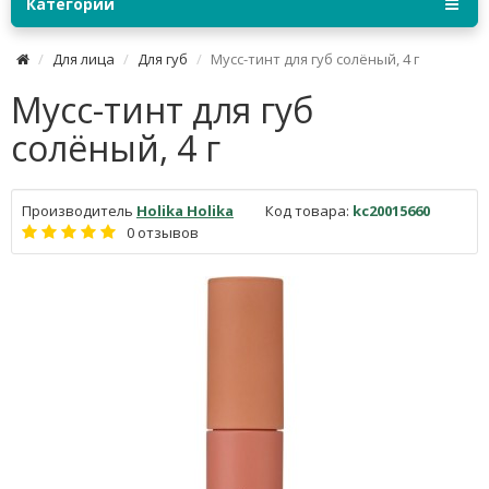
Категории
Для лица
Для губ
Мусс-тинт для губ солёный, 4 г
Мусс-тинт для губ
солёный, 4 г
Производитель
Holika Holika
Код товара:
kc20015660
0 отзывов